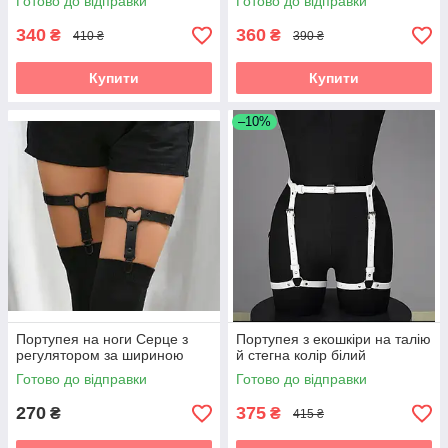
Готово до відправки
Готово до відправки
340
360
₴
₴
410 ₴
390 ₴
Купити
Купити
–10%
Портупея на ноги Серце з
Портупея з екошкіри на талію
регулятором за шириною
й стегна колір білий
Готово до відправки
Готово до відправки
270
375
₴
₴
415 ₴