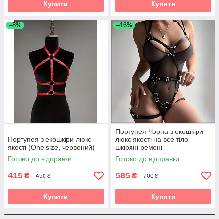
Купити
Купити
–8%
–16%
Портупея Чорна з екошкіри
Портупея з екошкіри люкс
люкс якості на все тіло
якості (One size, червоний)
шкіряні ремені
Готово до відправки
Готово до відправки
415
585
₴
₴
450 ₴
700 ₴
Купити
Купити