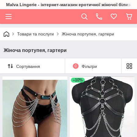
Malva Lingerie - інтернет-магазин еротичної жіночої білизни
Товари та послуги
Жіноча портупея, гартери
Жіноча портупея, гартери
Сортування
0
Фільтри
–10%