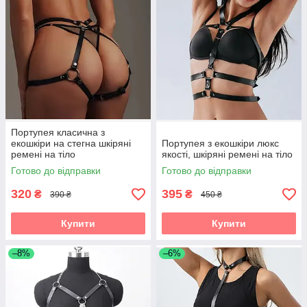
Портупея класична з
екошкіри на стегна шкіряні
Портупея з екошкіри люкс
ремені на тіло
якості, шкіряні ремені на тіло
Готово до відправки
Готово до відправки
320
395
₴
₴
390 ₴
450 ₴
Купити
Купити
–8%
–6%