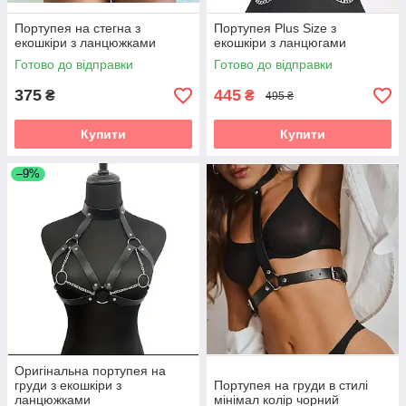
Портупея на стегна з
Портупея Plus Size з
екошкіри з ланцюжками
екошкіри з ланцюгами
Готово до відправки
Готово до відправки
375
445
₴
₴
495 ₴
Купити
Купити
–9%
Оригінальна портупея на
груди з екошкіри з
Портупея на груди в стилі
ланцюжками
мінімал колір чорний