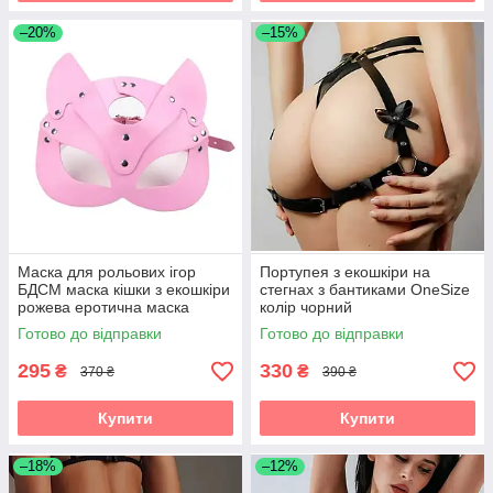
–20%
–15%
Маска для рольових ігор
Портупея з екошкіри на
БДСМ маска кішки з екошкіри
стегнах з бантиками OneSize
рожева еротична маска
колір чорний
Готово до відправки
Готово до відправки
295
330
₴
₴
370 ₴
390 ₴
Купити
Купити
–18%
–12%