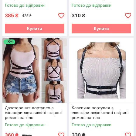
Готово до відправки
Готово до відправки
385
310
₴
₴
425 ₴
Купити
Купити
–8%
Двостороння портупея з
Класична портупея з
екошкіри люкс якості шкіряні
екошкіри люкс якості шкіряні
ремені на тіло
ремені на тіло
Готово до відправки
Готово до відправки
360
330
₴
₴
390 ₴