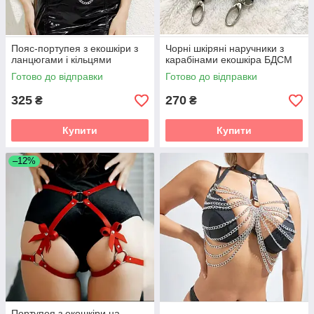
Пояс-портупея з екошкіри з
Чорні шкіряні наручники з
ланцюгами і кільцями
карабінами екошкіра БДСМ
Готово до відправки
Готово до відправки
325
270
₴
₴
Купити
Купити
–12%
Портупея з екошкіри на