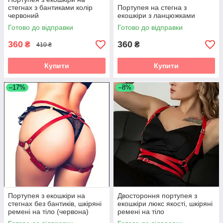
стегнах з бантиками колір
Портупея на стегна з
червоний
екошкіри з ланцюжками
Готово до відправки
Готово до відправки
360
360
₴
₴
410 ₴
Купити
Купити
–17%
–8%
Портупея з екошкіри на
Двостороння портупея з
стегнах без бантиків, шкіряні
екошкіри люкс якості, шкіряні
ремені на тіло (червона)
ремені на тіло