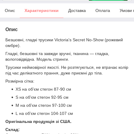
Опис
Характеристики
Доставка
Оплата
Умови 
Опис
Безшовні, гладкі трусики Victoria's Secret No-Show (рожевий
омбре).
Гладкі, безшовні та завжди зручні, тканина — гладка,
вологовідвідна. Модель стринги.
Трусики неймовірної якості. Не розтягуються, не втрачає колір
під час делікатного прання, дуже приємні до тіла.
Розмірна сітка:
XS на об'єм стегон 87-90 см
S на об'єм стегон 92-95 см
M на об'єм стегон 97-100 см
L на об'єм стегон 104-107 см
Оригінальна продукція зі США.
Склад: