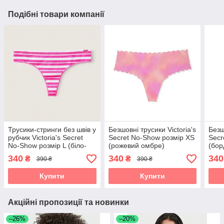
Подібні товари компанії
Трусики-стринги без швів у
Безшовні трусики Victoria's
Безш
рубчик Victoria's Secret
Secret No-Show розмір XS
Secr
No-Show розмір L (біло-
(рожевий омбре)
(бор
рожеві)
340
340
340
₴
₴
390 ₴
390 ₴
Купити
Купити
Акційні пропозиції та новинки
–26%
–20%