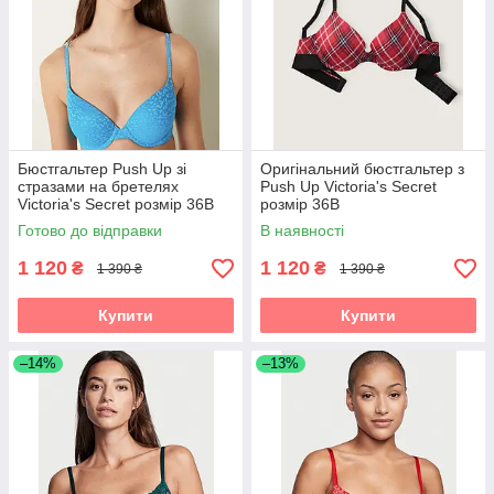
Бюстгальтер Push Up зі
Оригінальний бюстгальтер з
стразами на бретелях
Push Up Victoria's Secret
Victoria's Secret розмір 36B
розмір 36B
Готово до відправки
В наявності
1 120
1 120
₴
₴
1 390 ₴
1 390 ₴
Купити
Купити
–14%
–13%