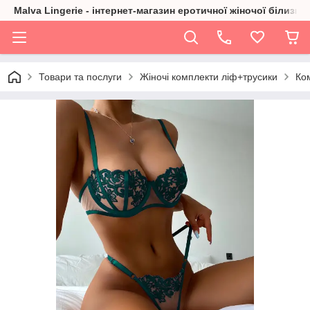
Malva Lingerie - інтернет-магазин еротичної жіночої білизни
Товари та послуги
Жіночі комплекти ліф+трусики
Ком