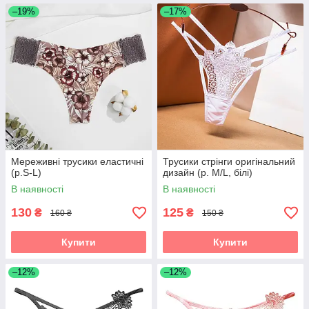
–19%
–17%
Мереживні трусики еластичні
Трусики стрінги оригінальний
(р.S-L)
дизайн (р. M/L, білі)
В наявності
В наявності
130
125
₴
₴
160 ₴
150 ₴
Купити
Купити
–12%
–12%