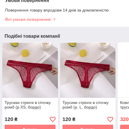
Умови повернення
Повернення товару впродовж 14 днів за домовленістю
Всі умови повернення
Подібні товари компанії
Трусики стрінги в сіточку
Трусики стрінги в сіточку
Комп
ромб (р.XS, бордо)
ромб (р. L, бордо)
трус
120
120
320
₴
₴