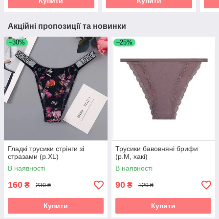
Купити
Купити
Акційні пропозиції та новинки
–30%
–25%
Гладкі трусики стрінги зі
Трусики бавовняні брифи
стразами (р.XL)
(р.М, хакі)
В наявності
В наявності
160
90
₴
₴
230 ₴
120 ₴
Купити
Купити