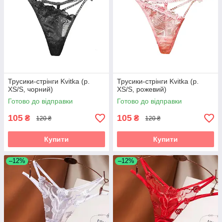
Трусики-стрінги Kvitka (р.
Трусики-стрінги Kvitka (р.
XS/S, чорний)
XS/S, рожевий)
Готово до відправки
Готово до відправки
105
105
₴
₴
120 ₴
120 ₴
Купити
Купити
–12%
–12%