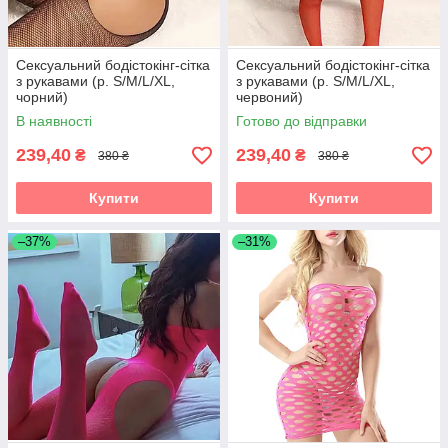
Сексуальний бодістокінг-сітка
Сексуальний бодістокінг-сітка
з рукавами (р. S/M/L/XL,
з рукавами (р. S/M/L/XL,
чорний)
червоний)
В наявності
Готово до відправки
239,40
239,40
₴
₴
380 ₴
380 ₴
Купити
Купити
–37%
–31%