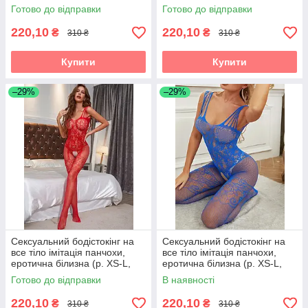
чорний)
фіолетовий)
Готово до відправки
Готово до відправки
220,10
220,10
₴
₴
310 ₴
310 ₴
Купити
Купити
–29%
–29%
Сексуальний бодістокінг на
Сексуальний бодістокінг на
все тіло імітація панчохи,
все тіло імітація панчохи,
еротична білизна (р. XS-L,
еротична білизна (р. XS-L,
червоний)
синій)
Готово до відправки
В наявності
220,10
220,10
₴
₴
310 ₴
310 ₴