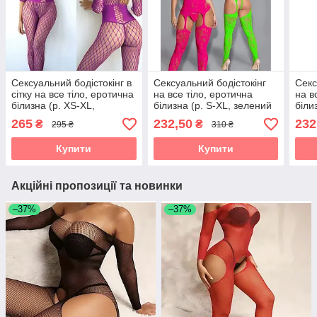
Сексуальний бодістокінг в
Сексуальний бодістокінг
Секс
сітку на все тіло, еротична
на все тіло, еротична
на в
білизна (р. XS-XL,
білизна (р. S-XL, зелений
біли
фіолетовий)
неон)
хвил
265
232,50
232
₴
₴
295 ₴
310 ₴
Купити
Купити
Акційні пропозиції та новинки
–37%
–37%