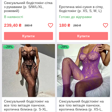
Сексуальний бодістокінг-сітка
з рукавами (р. S/M/L/XL,
Еротична міні-сукня в сітку,
рожевий)
бодістокінг (р. XS, S, M, L)
В наявності
Готово до відправки
239,40
180
₴
₴
380 ₴
260 ₴
Купити
Купити
–29%
–29%
Сексуальний бодістокінг на
Сексуальний бодістокінг на
все тіло імітація панчохи,
все тіло імітація панчохи,
еротична білизна (р. S-XL,
еротична білизна (р. XS-L,