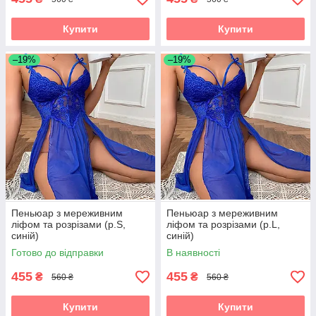
Купити
Купити
–19%
–19%
Пеньюар з мереживним
Пеньюар з мереживним
ліфом та розрізами (р.S,
ліфом та розрізами (р.L,
синій)
синій)
Готово до відправки
В наявності
455
455
₴
₴
560 ₴
560 ₴
Купити
Купити