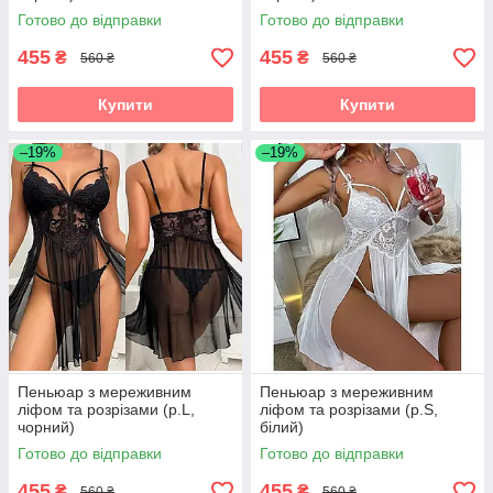
Готово до відправки
Готово до відправки
455
455
₴
₴
560 ₴
560 ₴
Купити
Купити
–19%
–19%
Пеньюар з мереживним
Пеньюар з мереживним
ліфом та розрізами (р.L,
ліфом та розрізами (р.S,
чорний)
білий)
Готово до відправки
Готово до відправки
455
455
₴
₴
560 ₴
560 ₴