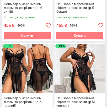
Пеньюар з мереживним
Пеньюар з мереживним
ліфом та розрізами (р.М,
ліфом та розрізами (р.S,
синій)
бордо)
Готово до відправки
Готово до відправки
455
455
₴
₴
560 ₴
560 ₴
Купити
Купити
–19%
–19%
Пеньюар з мереживним
Пеньюар з мереживним
ліфом та розрізами (р.S,
ліфом та розрізами (р.М,
чорний)
чорний)