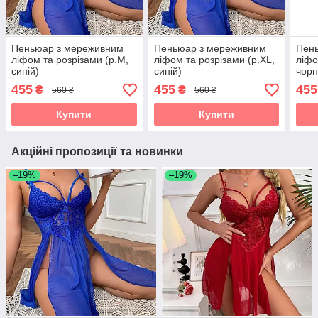
Пеньюар з мереживним
Пеньюар з мереживним
Пен
ліфом та розрізами (р.М,
ліфом та розрізами (р.XL,
ліфо
синій)
синій)
чорн
455
455
455
₴
₴
560 ₴
560 ₴
Купити
Купити
Акційні пропозиції та новинки
–19%
–19%