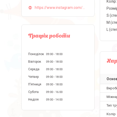
Колір
https://www.instagram.com/malva_lingerie_ua/
Розмі
S (сте
M (сте
L (сте
Графік роботи
Понеділок
09:00
18:00
Ха
Вівторок
09:00
18:00
Середа
09:00
18:00
Четвер
09:00
18:00
Основ
Пʼятниця
09:00
18:00
Вироб
Субота
09:00
16:00
Міжна
Неділя
09:00
14:00
Тип тр
Колір