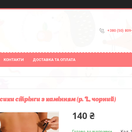
+380 (50) 809
КОНТАКТИ
ДОСТАВКА ТА ОПЛАТА
сики стрінги з камінням (р. L, чорний)
140 ₴
Готово до відправки
Код: