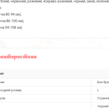
: білий, червоний, рожевий, яскраво-рожевий, чорний, синій, зелений
р:
гна 80-94 см),
гна 86-100 см),
гна 94-108 см).
рактеристики
ні
ник
Без бре
родний розмір
L
усів
Стринг
Чорний