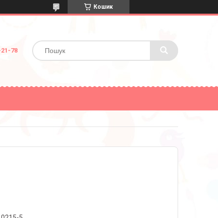
Кошик
-21-78
10215-5