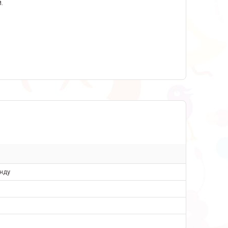
.
нду
и