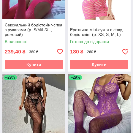
Сексуальний бодістокінг-сітка
з рукавами (р. S/M/L/XL,
Еротична міні-сукня в сітку,
рожевий)
бодістокінг (р. XS, S, M, L)
В наявності
Готово до відправки
239,40
180
₴
₴
380 ₴
260 ₴
Купити
Купити
–29%
–29%