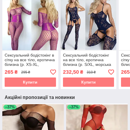
Сексуальний бодістокінг в
Сексуальний бодістокінг
Секс
сітку на все тіло, еротична
на все тіло, еротична
сітк
білизна (р. XS-XL,
білизна (р. S/XL, морська
біли
фіолетовий)
хвиля)
черв
265
232,50
265
₴
₴
295 ₴
310 ₴
Купити
Купити
Акційні пропозиції та новинки
–37%
–37%