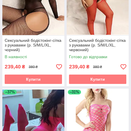
Сексуальний бодістокінг-сітка
Сексуальний бодістокінг-сітка
з рукавами (р. S/M/L/XL,
з рукавами (р. S/M/L/XL,
чорний)
червоний)
В наявності
Готово до відправки
239,40
239,40
₴
₴
380 ₴
380 ₴
Купити
Купити
–37%
–31%