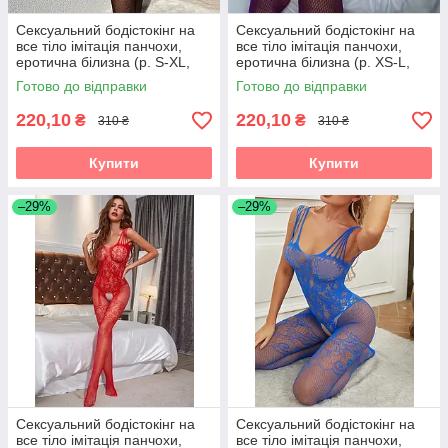
Сексуальний бодістокінг на
Сексуальний бодістокінг на
все тіло імітація панчохи,
все тіло імітація панчохи,
еротична білизна (р. S-XL,
еротична білизна (р. XS-L,
чорний)
фіолетовий)
Готово до відправки
Готово до відправки
220,10
220,10
₴
₴
310 ₴
310 ₴
Купити
Купити
–29%
–29%
Сексуальний бодістокінг на
Сексуальний бодістокінг на
все тіло імітація панчохи,
все тіло імітація панчохи,