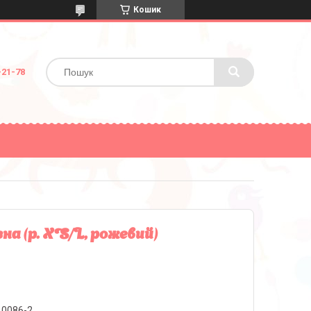
Кошик
-21-78
на (р. XS/L, рожевий)
10086-2