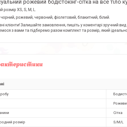
уальний рожевий бодістокінг-сітка на все тіло ку
 розмір XS, S, M, L.
: чорний, рожевий, червоний, фіолетовий, блакитний, білий.
ні клієнти! Залишайте замовлення, пишіть у коментарі зручний вид 
емося з вами та підберемо разом комплект та розмір, який ідеальн
рактеристики
ні
иробу
Бодист
Рожеви
анини
Сітка
родний розмір
S/M/L