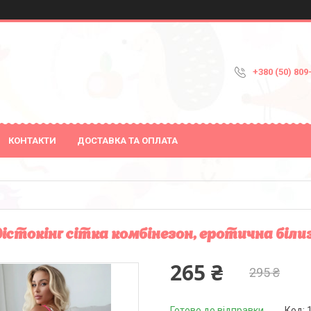
+380 (50) 809
КОНТАКТИ
ДОСТАВКА ТА ОПЛАТА
істокінг сітка комбінезон, еротична білиз
265 ₴
295 ₴
Готово до відправки
Код: