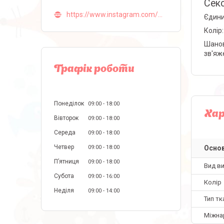
Секс
https://www.instagram.com/malva_lingerie_ua/
Єдиний
Колір
Шанов
зв'яж
Графік роботи
Понеділок
09:00
18:00
Ха
Вівторок
09:00
18:00
Середа
09:00
18:00
Четвер
09:00
18:00
Основ
Пʼятниця
09:00
18:00
Вид в
Субота
09:00
16:00
Колір
Неділя
09:00
14:00
Тип тк
Міжна