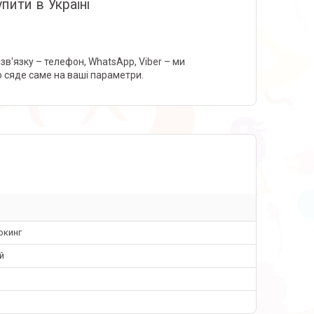
пити в Україні
зв'язку – телефон, WhatsApp, Viber – ми
о сяде саме на ваші параметри.
окинг
й