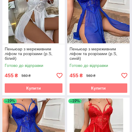
Пеньюар з мереживним
Пеньюар з мереживним
ліфом та розрізами (р.S,
ліфом та розрізами (р.S,
білий)
синій)
Готово до відправки
Готово до відправки
455
455
₴
₴
560 ₴
560 ₴
Купити
Купити
–19%
–19%