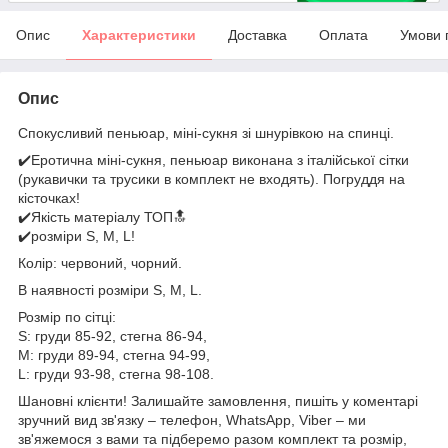
Опис
Характеристики
Доставка
Оплата
Умови 
Опис
Спокусливий пеньюар, міні-сукня зі шнурівкою на спинці.
✔️Еротична міні-сукня, пеньюар виконана з італійської сітки
(рукавички та трусики в комплект не входять). Погруддя на
кісточках!
✔️Якість матеріалу ТОП🔝
✔️розміри S, M, L!
Колір: червоний, чорний.
В наявності розміри S, М, L.
Розмір по сітці:
S: груди 85-92, стегна 86-94,
М: груди 89-94, стегна 94-99,
L: груди 93-98, стегна 98-108.
Шановні клієнти! Залишайте замовлення, пишіть у коментарі
зручний вид зв'язку – телефон, WhatsApp, Viber – ми
зв'яжемося з вами та підберемо разом комплект та розмір,