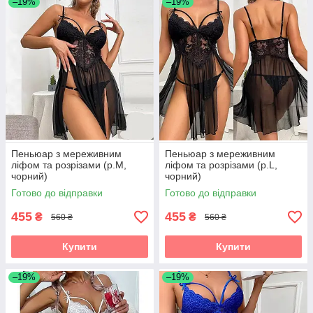
–19%
–19%
Пеньюар з мереживним
Пеньюар з мереживним
ліфом та розрізами (р.М,
ліфом та розрізами (р.L,
чорний)
чорний)
Готово до відправки
Готово до відправки
455
455
₴
₴
560 ₴
560 ₴
Купити
Купити
–19%
–19%