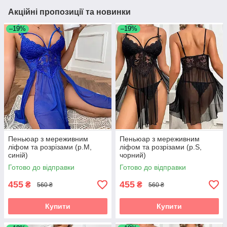
Акційні пропозиції та новинки
–19%
–19%
Пеньюар з мереживним
Пеньюар з мереживним
ліфом та розрізами (р.М,
ліфом та розрізами (р.S,
синій)
чорний)
Готово до відправки
Готово до відправки
455
455
₴
₴
560 ₴
560 ₴
Купити
Купити