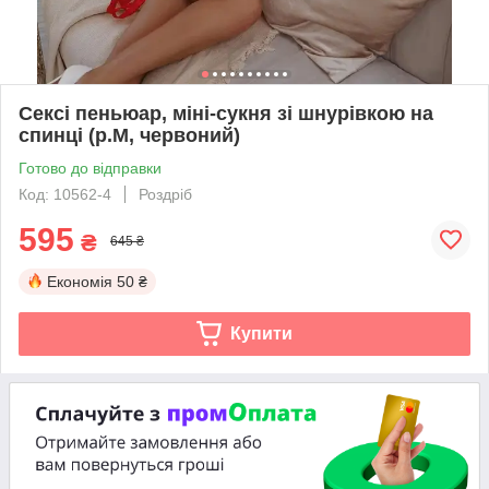
Сексі пеньюар, міні-сукня зі шнурівкою на
спинці (р.М, червоний)
Готово до відправки
Код: 10562-4
Роздріб
595
₴
645 ₴
Економія
50 ₴
Купити