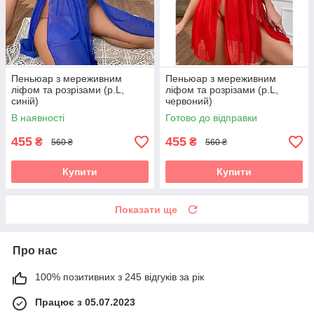
Пеньюар з мереживним
Пеньюар з мереживним
ліфом та розрізами (р.L,
ліфом та розрізами (р.L,
синій)
червоний)
В наявності
Готово до відправки
455
455
₴
₴
560 ₴
560 ₴
Купити
Купити
Показати ще
Про нас
100% позитивних з 245 відгуків за рік
Працює з 05.07.2023