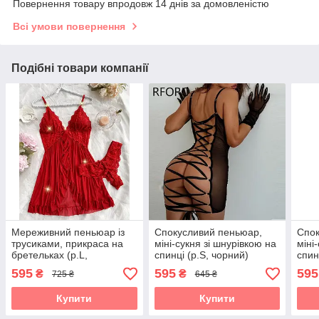
Повернення товару впродовж 14 днів за домовленістю
Всі умови повернення
Подібні товари компанії
Мереживний пеньюар із
Спокусливий пеньюар,
Спок
трусиками, прикраса на
міні-сукня зі шнурівкою на
міні
бретельках (р.L,
спинці (р.S, чорний)
спин
червоний)
595
595
595
₴
₴
725 ₴
645 ₴
Купити
Купити