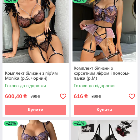
–24%
–23%
Комплект білизни з
Комплект білизни з пір'ям
корсетним ліфом і поясом-
Monika (р.S, чорний)
пачка (р.M)
Готово до відправки
Готово до відправки
600,40
616
₴
₴
790 ₴
800 ₴
Купити
Купити
–23%
–21%