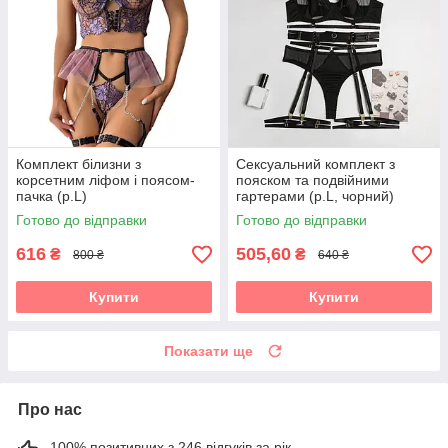
Комплект білизни з
Сексуальний комплект з
корсетним ліфом і поясом-
пояском та подвійними
пачка (р.L)
гартерами (р.L, чорний)
Готово до відправки
Готово до відправки
616
505,60
₴
₴
800 ₴
640 ₴
Купити
Купити
Показати ще
Про нас
100% позитивних з 246 відгуків за рік