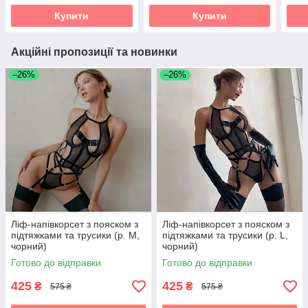
Купити
Купити
Акційні пропозиції та новинки
–26%
–26%
Ліф-напівкорсет з пояском з
Ліф-напівкорсет з пояском з
підтяжками та трусики (р. М,
підтяжками та трусики (р. L,
чорний)
чорний)
Готово до відправки
Готово до відправки
425
425
₴
₴
575 ₴
575 ₴