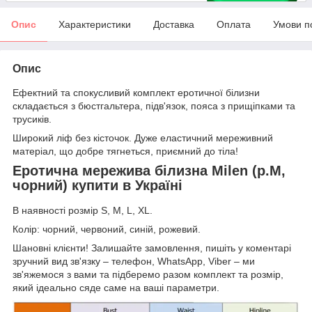
Опис
Характеристики
Доставка
Оплата
Умови п
Опис
Ефектний та спокусливий комплект еротичної білизни
складається з бюстгальтера, підв'язок, пояса з прищіпками та
трусиків.
Широкий ліф без кісточок. Дуже еластичний мереживний
матеріал, що добре тягнеться, приємний до тіла!
Еротична мережива білизна Milen (р.M,
чорний) купити в Україні
В наявності розмір S, М, L, XL.
Колір: чорний, червоний, синій, рожевий.
Шановні клієнти! Залишайте замовлення, пишіть у коментарі
зручний вид зв'язку – телефон, WhatsApp, Viber – ми
зв'яжемося з вами та підберемо разом комплект та розмір,
який ідеально сяде саме на ваші параметри.