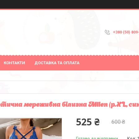
+380 (50) 809
КОНТАКТИ
ДОСТАВКА ТА ОПЛАТА
тична мереживна білизна Milen (р.XL, син
525 ₴
600 ₴
Готово до відправки
Код: