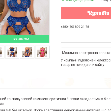
Купити
+380 (50) 809-21-78
–12%
У компанії підключені електро
товар не покидаючи сайту.
ний та спокусливий комплект еротичної білизни складається з бюст
ів.
ий ліф без кісточок. Дуже еластичний мереживний матеріал, що доб