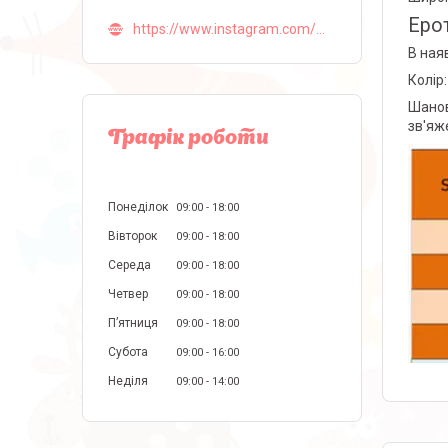
Ерот
https://www.instagram.com/malva_lingerie_ua/
В наяв
Колір
Шанов
зв'яж
Графік роботи
Понеділок
09:00
18:00
Вівторок
09:00
18:00
Середа
09:00
18:00
Четвер
09:00
18:00
Пʼятниця
09:00
18:00
Субота
09:00
16:00
Неділя
09:00
14:00