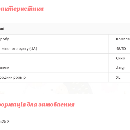
рактеристики
ні
иробу
Компле
 жіночого одягу (UA)
48/50
Синій
анини
Ажур
родний розмір
XL
ормація для замовлення
525 ₴