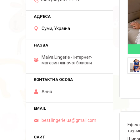
Суми, Україна
Malva Lingerie - інтернет-
магазин жіночої білизни
Анна
best.lingerie.ua@gmail.com
Ефект
трусик
Широк