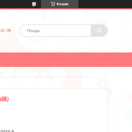
Кошик
-21-78
ій)
10044-9