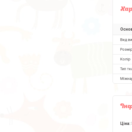
Ха
Основ
Вид в
Розмір
Колір
Тип тк
Міжна
Інф
Ціна: