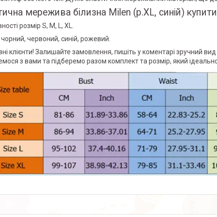
ична мережива білизна Milen (р.XL, синій) купити 
ності розмір S, М, L, XL.
: чорний, червоний, синій, рожевий.
ні клієнти! Залишайте замовлення, пишіть у коментарі зручний вид 
емося з вами та підберемо разом комплект та розмір, який ідеальн