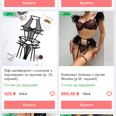
Купити
Купити
–26%
–24%
Ліф-напівкорсет з пояском з
підтяжками та трусики (р. XL,
Комплект білизни з пір'ям
чорний)
Monika (р.M, чорний)
Готово до відправки
Готово до відправки
425
600,40
₴
₴
575 ₴
790 ₴
Купити
Купити