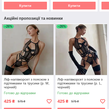
Купити
Купити
Акційні пропозиції та новинки
–26%
–26%
Ліф-напівкорсет з пояском з
Ліф-напівкорсет з пояском з
підтяжками та трусики (р. М,
підтяжками та трусики (р. L,
чорний)
чорний)
Готово до відправки
Готово до відправки
425
425
₴
₴
575 ₴
575 ₴