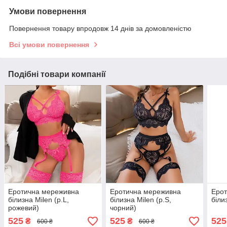
Умови повернення
Повернення товару впродовж 14 днів за домовленістю
Всі умови повернення
Подібні товари компанії
Еротична мереживна
Еротична мереживна
Еро
білизна Milen (р.L,
білизна Milen (р.S,
біли
рожевий)
чорний)
525
525
525
₴
₴
600 ₴
600 ₴