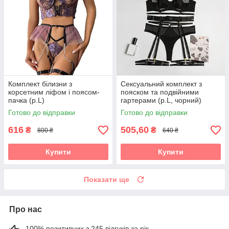
Комплект білизни з
Сексуальний комплект з
корсетним ліфом і поясом-
пояском та подвійними
пачка (р.L)
гартерами (р.L, чорний)
Готово до відправки
Готово до відправки
616
505,60
₴
₴
800 ₴
640 ₴
Купити
Купити
Показати ще
Про нас
100% позитивних з 245 відгуків за рік