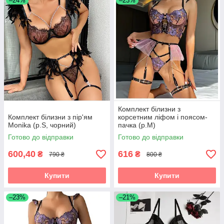
–24%
–23%
Комплект білизни з
Комплект білизни з пір'ям
корсетним ліфом і поясом-
Monika (р.S, чорний)
пачка (р.M)
Готово до відправки
Готово до відправки
600,40
616
₴
₴
790 ₴
800 ₴
Купити
Купити
–23%
–21%