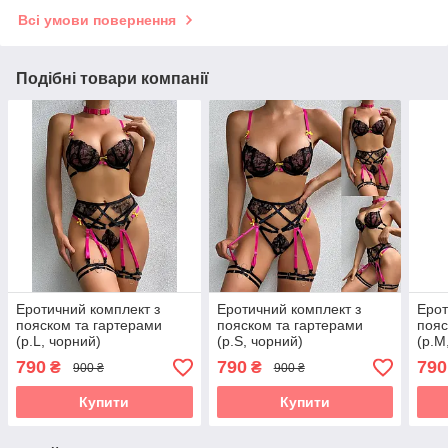
Всі умови повернення
Подібні товари компанії
Еротичний комплект з
Еротичний комплект з
Ерот
пояском та гартерами
пояском та гартерами
пояс
(р.L, чорний)
(р.S, чорний)
(р.M
790
790
790
₴
₴
900 ₴
900 ₴
Купити
Купити