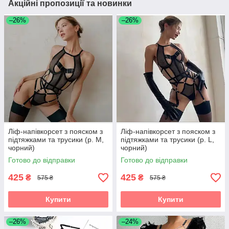
Акційні пропозиції та новинки
–26%
–26%
Ліф-напівкорсет з пояском з
Ліф-напівкорсет з пояском з
підтяжками та трусики (р. М,
підтяжками та трусики (р. L,
чорний)
чорний)
Готово до відправки
Готово до відправки
425
425
₴
₴
575 ₴
575 ₴
Купити
Купити
–26%
–24%