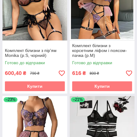
Комплект білизни з
Комплект білизни з пір'ям
корсетним ліфом і поясом-
Monika (р.S, чорний)
пачка (р.M)
Готово до відправки
Готово до відправки
600,40
616
₴
₴
790 ₴
800 ₴
Купити
Купити
–23%
–21%