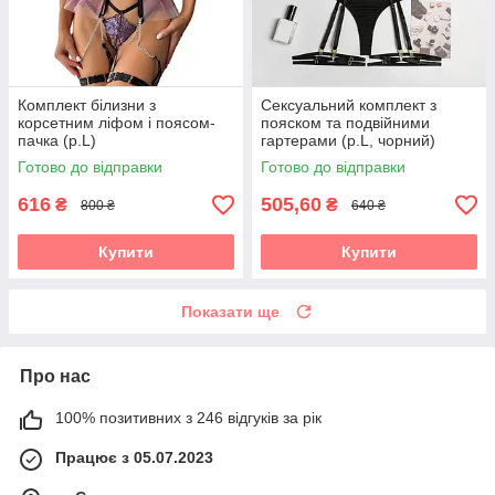
Комплект білизни з
Сексуальний комплект з
корсетним ліфом і поясом-
пояском та подвійними
пачка (р.L)
гартерами (р.L, чорний)
Готово до відправки
Готово до відправки
616
505,60
₴
₴
800 ₴
640 ₴
Купити
Купити
Показати ще
Про нас
100% позитивних з 246 відгуків за рік
Працює з 05.07.2023