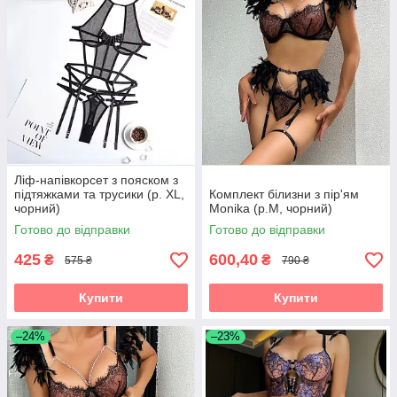
Ліф-напівкорсет з пояском з
підтяжками та трусики (р. XL,
Комплект білизни з пір'ям
чорний)
Monika (р.M, чорний)
Готово до відправки
Готово до відправки
425
600,40
₴
₴
575 ₴
790 ₴
Купити
Купити
–24%
–23%