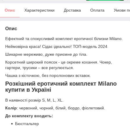
Опис
Характеристики
Доставка
Оплата
Умови п
Опис
Ефектний та спокусливий комплект еротичної білизни Milano.
Неймовірна краса! Сідає ідеально! ТОП-модель 2024
Шикарне мереживо, дуже приємне до тіла.
Корсетний широкий поясок - це окреме кохання. Чокер,
гартери, трусики – все регулюється.
Чашка з кісточкою, без поролонових вставок.
Розкішний еротичний комплект Milano
купити в Україні
В наявності розмір S, М, L, XL.
Колір
: червоний, чорний, білий, бордо, фіолетовий.
До комплекту входить:
Бюстгальтер