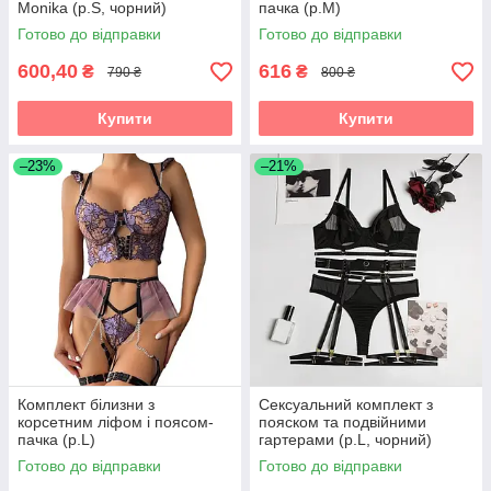
Monika (р.S, чорний)
пачка (р.M)
Готово до відправки
Готово до відправки
600,40
616
₴
₴
790 ₴
800 ₴
Купити
Купити
–23%
–21%
Комплект білизни з
Сексуальний комплект з
корсетним ліфом і поясом-
пояском та подвійними
пачка (р.L)
гартерами (р.L, чорний)
Готово до відправки
Готово до відправки