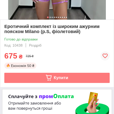
Еротичний комплект із широким ажурним
пояском Milano (р.S, фіолетовий)
Готово до відправки
Код: 10438
Роздріб
675
₴
725 ₴
Економія
50 ₴
Купити