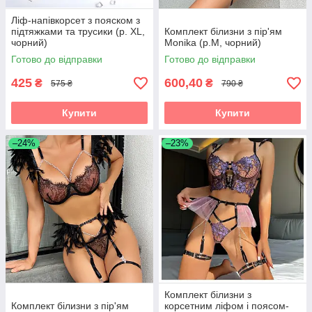
Ліф-напівкорсет з пояском з
підтяжками та трусики (р. XL,
Комплект білизни з пір'ям
чорний)
Monika (р.M, чорний)
Готово до відправки
Готово до відправки
425
600,40
₴
₴
575 ₴
790 ₴
Купити
Купити
–24%
–23%
Комплект білизни з
Комплект білизни з пір'ям
корсетним ліфом і поясом-