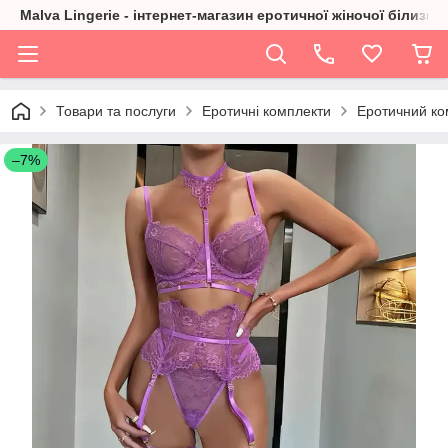
Malva Lingerie - інтернет-магазин еротичної жіночої білизни
Товари та послуги
Еротичні комплекти
Еротичний ко
–7%