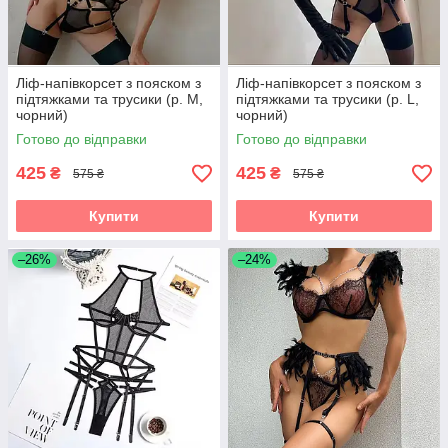
Ліф-напівкорсет з пояском з
Ліф-напівкорсет з пояском з
підтяжками та трусики (р. М,
підтяжками та трусики (р. L,
чорний)
чорний)
Готово до відправки
Готово до відправки
425
425
₴
₴
575 ₴
575 ₴
Купити
Купити
–26%
–24%