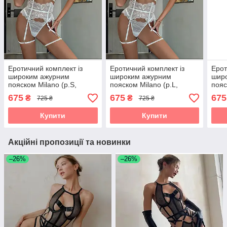
Еротичний комплект із
Еротичний комплект із
Ерот
широким ажурним
широким ажурним
шир
пояском Milano (р.S,
пояском Milano (р.L,
пояс
білий)
білий)
біли
675
675
675
₴
₴
725 ₴
725 ₴
Купити
Купити
Акційні пропозиції та новинки
–26%
–26%