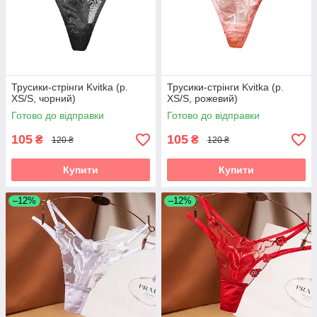
Трусики-стрінги Kvitka (р.
Трусики-стрінги Kvitka (р.
XS/S, чорний)
XS/S, рожевий)
Готово до відправки
Готово до відправки
105
105
₴
₴
120 ₴
120 ₴
Купити
Купити
–12%
–12%