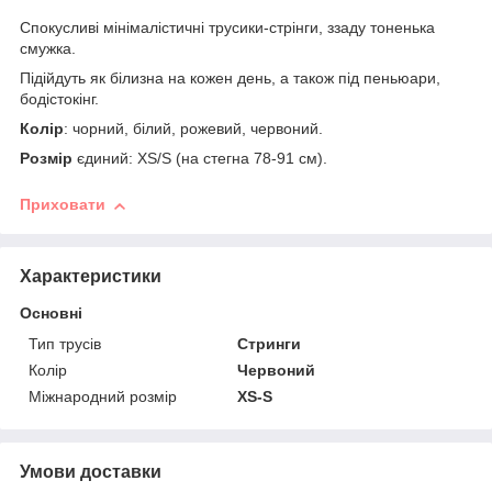
Спокусливі мінімалістичні трусики-стрінги, ззаду тоненька
смужка.
Підійдуть як білизна на кожен день, а також під пеньюари,
бодістокінг.
Колір
: чорний, білий, рожевий, червоний.
Розмір
єдиний: XS/S (на стегна 78-91 см).
Приховати
Характеристики
Основні
Тип трусів
Стринги
Колір
Червоний
Міжнародний розмір
XS-S
Умови доставки