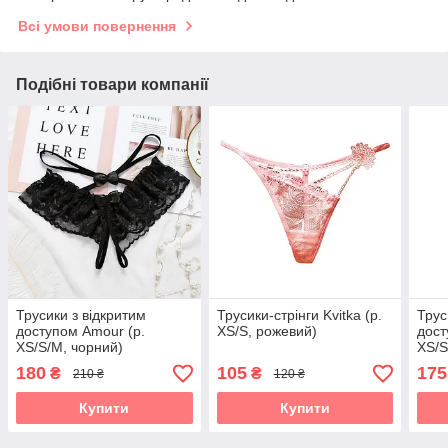
Всі умови повернення
Подібні товари компанії
Трусики з відкритим
Трусики-стрінги Kvitka (р.
Трус
доступом Amour (р.
XS/S, рожевий)
дост
XS/S/M, чорний)
XS/S
180
105
175
₴
₴
210 ₴
120 ₴
Купити
Купити