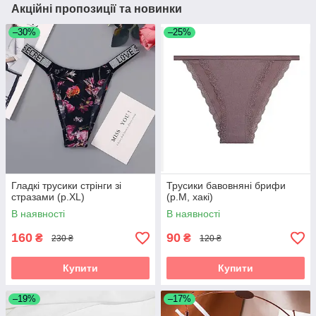
Акційні пропозиції та новинки
–30%
–25%
Гладкі трусики стрінги зі
Трусики бавовняні брифи
стразами (р.XL)
(р.М, хакі)
В наявності
В наявності
160
90
₴
₴
230 ₴
120 ₴
Купити
Купити
–19%
–17%