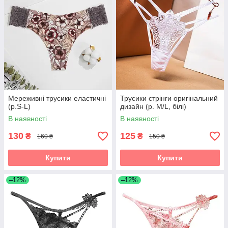
Мереживні трусики еластичні
Трусики стрінги оригінальний
(р.S-L)
дизайн (р. M/L, білі)
В наявності
В наявності
130
125
₴
₴
160 ₴
150 ₴
Купити
Купити
–12%
–12%