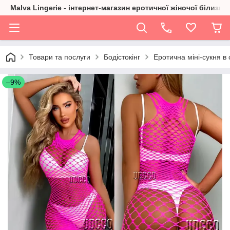
Malva Lingerie - інтернет-магазин еротичної жіночої білизни
Товари та послуги
Бодістокінг
Еротична міні-сукня в с
–9%