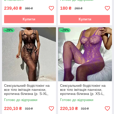
239,40
180
₴
₴
380 ₴
260 ₴
Купити
Купити
–29%
–29%
Сексуальний бодістокінг на
Сексуальний бодістокінг на
все тіло імітація панчохи,
все тіло імітація панчохи,
еротична білизна (р. S-XL,
еротична білизна (р. XS-L,
чорний)
фіолетовий)
Готово до відправки
Готово до відправки
220,10
220,10
₴
₴
310 ₴
310 ₴