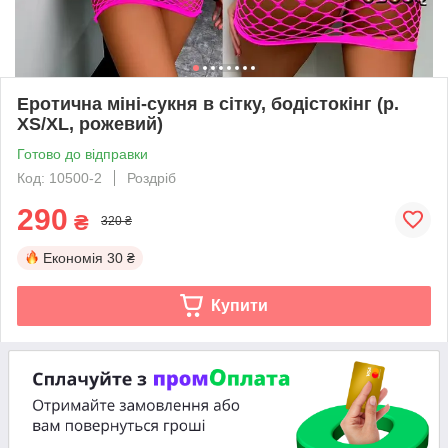
Еротична міні-сукня в сітку, бодістокінг (р.
XS/XL, рожевий)
Готово до відправки
Код: 10500-2
Роздріб
290
₴
320 ₴
Економія
30 ₴
Купити