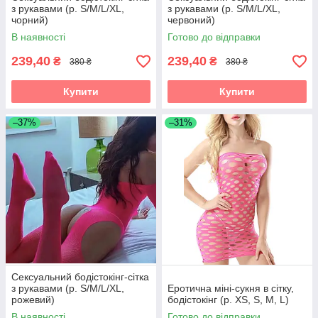
з рукавами (р. S/M/L/XL,
з рукавами (р. S/M/L/XL,
чорний)
червоний)
В наявності
Готово до відправки
239,40
239,40
₴
₴
380 ₴
380 ₴
Купити
Купити
–37%
–31%
Сексуальний бодістокінг-сітка
з рукавами (р. S/M/L/XL,
Еротична міні-сукня в сітку,
рожевий)
бодістокінг (р. XS, S, M, L)
В наявності
Готово до відправки