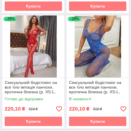
Купити
Купити
–29%
–29%
Сексуальний бодістокінг на
Сексуальний бодістокінг на
все тіло імітація панчохи,
все тіло імітація панчохи,
еротична білизна (р. XS-L,
еротична білизна (р. XS-L,
червоний)
синій)
Готово до відправки
В наявності
220,10
220,10
₴
₴
310 ₴
310 ₴
Купити
Купити