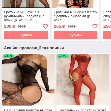
Еротична міні-сукня з
Еротична міні-сукня в сітку
Ерот
рукавичками, бодістокінг
з довгими рукавами (р.
сітку
білий (р. XS, S, M, L)
XS/XL)
M, L
280
265
250
₴
₴
310 ₴
290 ₴
Купити
Купити
Акційні пропозиції та новинки
–37%
–37%
Сексуальний бодістокінг-сітка
Сексуальний бодістокінг-сітка