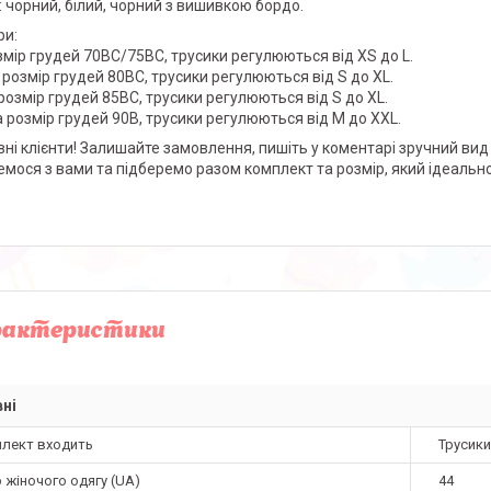
: чорний, білий, чорний з вишивкою бордо.
ри:
озмір грудей 70ВС/75ВС, трусики регулюються від XS до L.
а розмір грудей 80ВС, трусики регулюються від S до XL.
а розмір грудей 85ВС, трусики регулюються від S до XL.
на розмір грудей 90В, трусики регулюються від M до XXL.
ні клієнти! Залишайте замовлення, пишіть у коментарі зручний вид 
емося з вами та підберемо разом комплект та розмір, який ідеальн
рактеристики
ні
плект входить
Трусики
 жіночого одягу (UA)
44