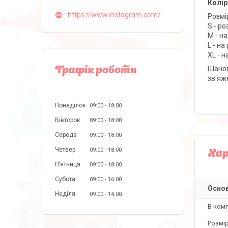
Колір
https://www.instagram.com/malva_lingerie_ua/
Розмі
S - р
M - н
L - н
XL - 
Шанов
Графік роботи
зв'яж
Понеділок
09:00
18:00
Вівторок
09:00
18:00
Середа
09:00
18:00
Четвер
09:00
18:00
Ха
Пʼятниця
09:00
18:00
Субота
09:00
16:00
Основ
Неділя
09:00
14:00
В ком
Розмір