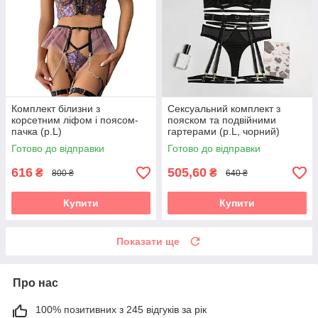
Комплект білизни з
Сексуальний комплект з
корсетним ліфом і поясом-
пояском та подвійними
пачка (р.L)
гартерами (р.L, чорний)
Готово до відправки
Готово до відправки
616
505,60
₴
₴
800 ₴
640 ₴
Купити
Купити
Показати ще
Про нас
100% позитивних з 245 відгуків за рік