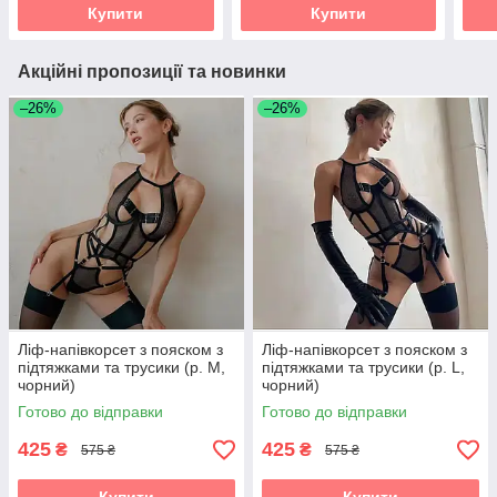
Купити
Купити
Акційні пропозиції та новинки
–26%
–26%
Ліф-напівкорсет з пояском з
Ліф-напівкорсет з пояском з
підтяжками та трусики (р. М,
підтяжками та трусики (р. L,
чорний)
чорний)
Готово до відправки
Готово до відправки
425
425
₴
₴
575 ₴
575 ₴