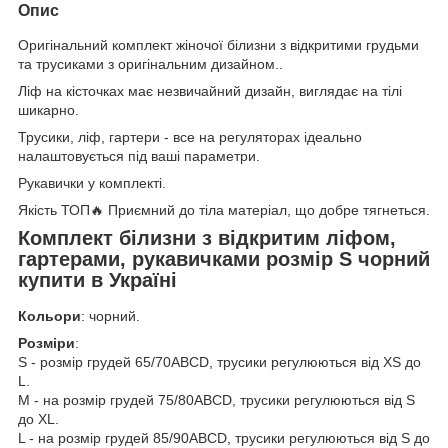
Опис
Оригінальний комплект жіночої білизни з відкритими грудьми
та трусиками з оригінальним дизайном..
Ліф на кісточках має незвичайний дизайн, виглядає на тілі
шикарно.
Трусики, ліф, гартери - все на регуляторах ідеально
налаштовується під ваші параметри.
Рукавички у комплекті.
Якість ТОП🔥 Приємний до тіла матеріал, що добре тягнеться.
Комплект білизни з відкритим ліфом,
гартерами, рукавичками розмір S чорний
купити в Україні
Кольори
: чорний.
Розміри
:
S - розмір грудей 65/70AВСD, трусики регулюються від XS до
L.
M - на розмір грудей 75/80AВСD, трусики регулюються від S
до XL.
L - на розмір грудей 85/90AВСD, трусики регулюються від S до