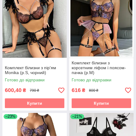
Комплект білизни з
Комплект білизни з пір'ям
корсетним ліфом і поясом-
Monika (р.S, чорний)
пачка (р.M)
Готово до відправки
Готово до відправки
600,40
616
₴
₴
790 ₴
800 ₴
Купити
Купити
–23%
–21%