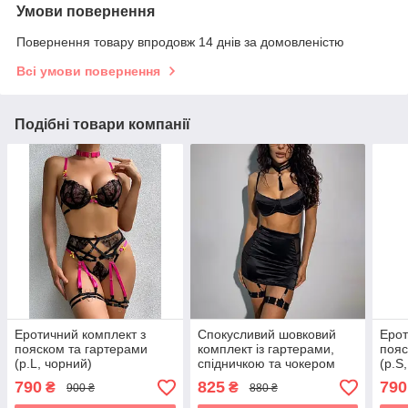
Умови повернення
Повернення товару впродовж 14 днів за домовленістю
Всі умови повернення
Подібні товари компанії
Еротичний комплект з
Спокусливий шовковий
Ерот
пояском та гартерами
комплект із гартерами,
пояс
(р.L, чорний)
спідничкою та чокером
(р.S
(р.М, чорний)
790
825
790
₴
₴
900 ₴
880 ₴