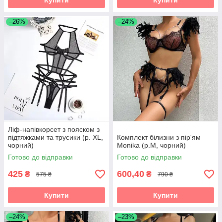
Купити
Купити
–26%
–24%
Ліф-напівкорсет з пояском з
підтяжками та трусики (р. XL,
Комплект білизни з пір'ям
чорний)
Monika (р.M, чорний)
Готово до відправки
Готово до відправки
425
600,40
₴
₴
575 ₴
790 ₴
Купити
Купити
–24%
–23%