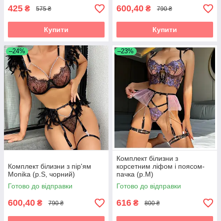
425
600,40
₴
₴
575 ₴
790 ₴
Купити
Купити
–24%
–23%
Комплект білизни з
Комплект білизни з пір'ям
корсетним ліфом і поясом-
Monika (р.S, чорний)
пачка (р.M)
Готово до відправки
Готово до відправки
600,40
616
₴
₴
790 ₴
800 ₴