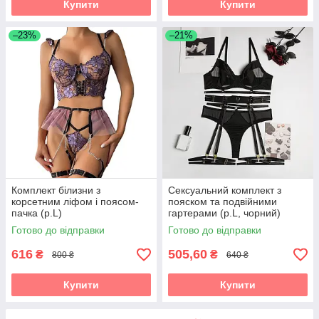
Купити
Купити
–23%
–21%
Комплект білизни з
Сексуальний комплект з
корсетним ліфом і поясом-
пояском та подвійними
пачка (р.L)
гартерами (р.L, чорний)
Готово до відправки
Готово до відправки
616
505,60
₴
₴
800 ₴
640 ₴
Купити
Купити