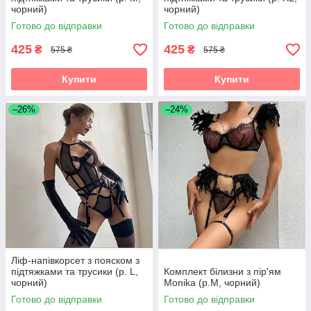
чорний)
чорний)
Готово до відправки
Готово до відправки
425
425
₴
₴
575 ₴
575 ₴
Купити
Купити
–26%
–24%
Ліф-напівкорсет з пояском з
підтяжками та трусики (р. L,
Комплект білизни з пір'ям
чорний)
Monika (р.M, чорний)
Готово до відправки
Готово до відправки