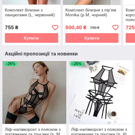
Комплект білизни з
Комплект білизни з пір'ям
Комп
ланцюгами (L, червоний)
Monika (р.M, чорний)
корс
пояс
755
600,40
725
₴
₴
790 ₴
Купити
Купити
Акційні пропозиції та новинки
–26%
–26%
Ліф-напівкорсет з пояском з
Ліф-напівкорсет з пояском з
підтяжками та трусики (р. М,
підтяжками та трусики (р. XL,