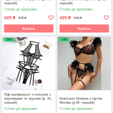
чорний)
чорний)
Готово до відправки
Готово до відправки
425
425
₴
₴
575 ₴
575 ₴
Купити
Купити
–26%
–24%
Ліф-напівкорсет з пояском з
підтяжками та трусики (р. XL,
Комплект білизни з пір'ям
чорний)
Monika (р.M, чорний)
Готово до відправки
Готово до відправки