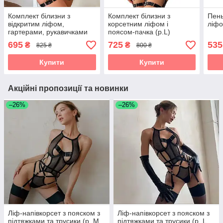
Комплект білизни з
Комплект білизни з
Пень
відкритим ліфом,
корсетним ліфом і
ліфо
гартерами, рукавичками
поясом-пачка (р.L)
(р.М, чорний)
695
725
535
₴
₴
825 ₴
800 ₴
Купити
Купити
Акційні пропозиції та новинки
–26%
–26%
Ліф-напівкорсет з пояском з
Ліф-напівкорсет з пояском з
підтяжками та трусики (р. М,
підтяжками та трусики (р. L,