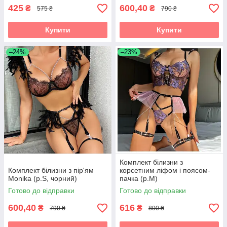
425
600,40
₴
₴
575 ₴
790 ₴
Купити
Купити
–24%
–23%
Комплект білизни з
Комплект білизни з пір'ям
корсетним ліфом і поясом-
Monika (р.S, чорний)
пачка (р.M)
Готово до відправки
Готово до відправки
600,40
616
₴
₴
790 ₴
800 ₴