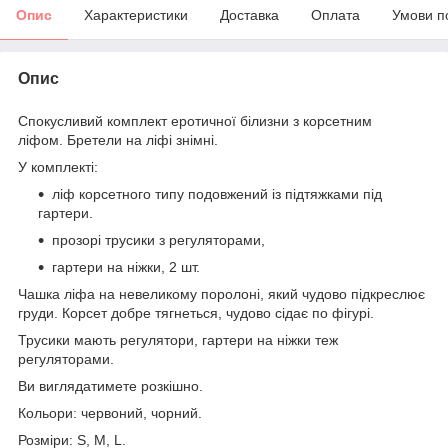
Опис
Характеристики
Доставка
Оплата
Умови п
Опис
Спокусливий комплект еротичної білизни з корсетним
ліфом. Бретели на ліфі знімні.
У комплекті:
ліф корсетного типу подовжений із підтяжками під
гартери.
прозорі трусики з регуляторами,
гартери на ніжки, 2 шт.
Чашка ліфа на невеликому поролоні, який чудово підкреслює
груди. Корсет добре тягнеться, чудово сідає по фігурі.
Трусики мають регулятори, гартери на ніжки теж
регуляторами.
Ви виглядатимете розкішно.
Кольори: червоний, чорний.
Розміри: S, M, L.