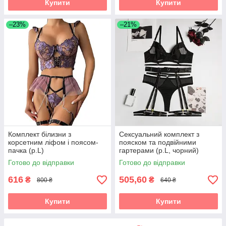
Купити
Купити
–23%
–21%
Комплект білизни з
Сексуальний комплект з
корсетним ліфом і поясом-
пояском та подвійними
пачка (р.L)
гартерами (р.L, чорний)
Готово до відправки
Готово до відправки
616
505,60
₴
₴
800 ₴
640 ₴
Купити
Купити