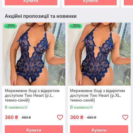
Купити
Купити
Акційні пропозиції та новинки
–25%
–25%
Мереживне боді з відкритим
Мереживне боді з відкритим
доступом Two Heart (р.L,
доступом Two Heart (р.XL,
темно-синій)
темно-синій)
В наявності
В наявності
360
360
₴
₴
480 ₴
480 ₴
Купити
Купити