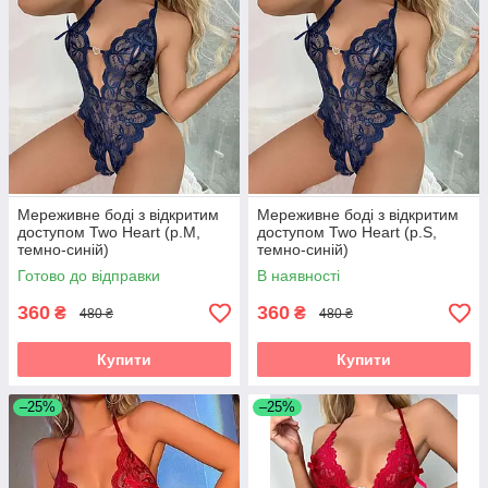
Мереживне боді з відкритим
Мереживне боді з відкритим
доступом Two Heart (р.M,
доступом Two Heart (р.S,
темно-синій)
темно-синій)
Готово до відправки
В наявності
360
360
₴
₴
480 ₴
480 ₴
Купити
Купити
–25%
–25%