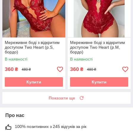
Мереживне боді з відкритим
Мереживне боді з відкритим
доступом Two Heart (р.S,
доступом Two Heart (р.М,
бордо)
бордо)
В наявності
В наявності
360
360
₴
₴
480 ₴
480 ₴
Купити
Купити
Показати ще
Про нас
100% позитивних з 245 відгуків за рік