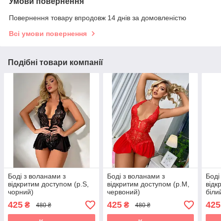
Умови повернення
Повернення товару впродовж 14 днів за домовленістю
Всі умови повернення
Подібні товари компанії
Боді з воланами з
Боді з воланами з
Боді
відкритим доступом (р.S,
відкритим доступом (р.M,
відк
чорний)
червоний)
біли
425
425
425
₴
₴
480 ₴
480 ₴