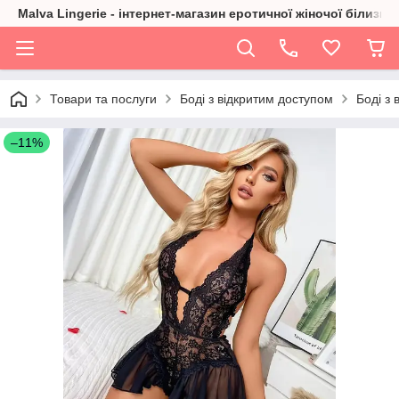
Malva Lingerie - інтернет-магазин еротичної жіночої білизни
Товари та послуги
Боді з відкритим доступом
Боді з 
–11%