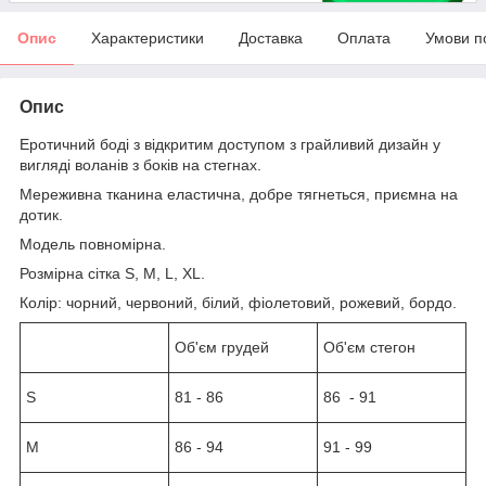
Опис
Характеристики
Доставка
Оплата
Умови п
Опис
Еротичний боді з відкритим доступом з грайливий дизайн у
вигляді воланів з боків на стегнах.
Мереживна тканина еластична, добре тягнеться, приємна на
дотик.
Модель повномірна.
Розмірна сітка S, M, L, XL.
Колір: чорний, червоний, білий, фіолетовий, рожевий, бордо.
Об'єм грудей
Об'єм стегон
S
81 - 86
86 - 91
М
86 - 94
91 - 99