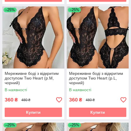
–25%
–25%
Мереживне боді з відкритим
Мереживне боді з відкритим
доступом Two Heart (р.M,
доступом Two Heart (р.L,
чорний)
чорний)
В наявності
В наявності
360
360
₴
₴
480 ₴
480 ₴
Купити
Купити
–25%
–25%