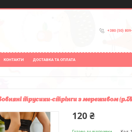
+380 (50) 809
КОНТАКТИ
ДОСТАВКА ТА ОПЛАТА
овняні трусики-стрінги з мереживом (р.М
120 ₴
Готово до відправки
Код: