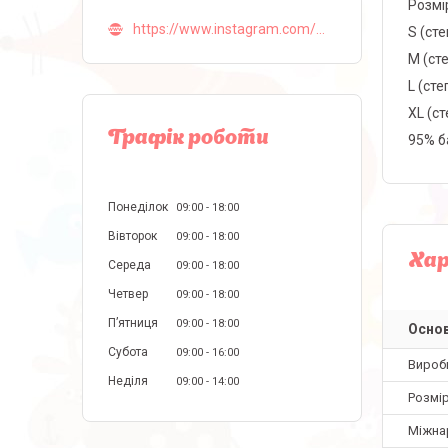
Розмір
https://www.instagram.com/malva_lingerie_ua/
S (сте
M (сте
L (сте
ХL (ст
Графік роботи
95% б
Понеділок
09:00
18:00
Вівторок
09:00
18:00
Ха
Середа
09:00
18:00
Четвер
09:00
18:00
Пʼятниця
09:00
18:00
Основ
Субота
09:00
16:00
Вироб
Неділя
09:00
14:00
Розмір
Міжна