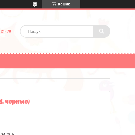
Кошик
-21-78
, черные)
10423-5