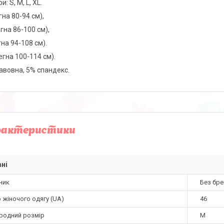
и: S, M, L, XL.
гна 80-94 см),
гна 86-100 см),
гна 94-108 см).
егна 100-114 см).
авовна, 5% спандекс.
рактеристики
ні
ник
Без бре
 жіночого одягу (UA)
46
родний розмір
M