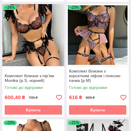
–24%
–23%
Комплект білизни з
Комплект білизни з пір'ям
корсетним ліфом і поясом-
Monika (р.S, чорний)
пачка (р.M)
Готово до відправки
Готово до відправки
600,40
616
₴
₴
790 ₴
800 ₴
Купити
Купити
–23%
–21%