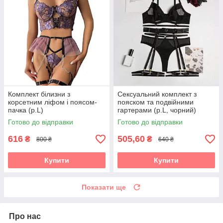
Комплект білизни з
Сексуальний комплект з
корсетним ліфом і поясом-
пояском та подвійними
пачка (р.L)
гартерами (р.L, чорний)
Готово до відправки
Готово до відправки
616
505,60
₴
₴
800 ₴
640 ₴
Купити
Купити
Показати ще
Про нас