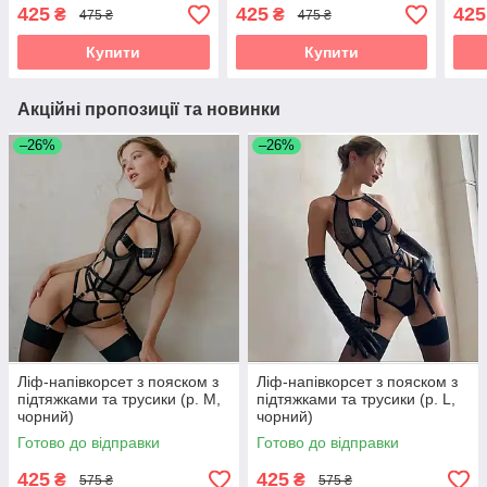
425
425
425
₴
₴
475 ₴
475 ₴
Купити
Купити
Акційні пропозиції та новинки
–26%
–26%
Ліф-напівкорсет з пояском з
Ліф-напівкорсет з пояском з
підтяжками та трусики (р. М,
підтяжками та трусики (р. L,
чорний)
чорний)
Готово до відправки
Готово до відправки
425
425
₴
₴
575 ₴
575 ₴