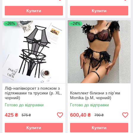
Купити
Купити
–26%
–24%
Ліф-напівкорсет з пояском з
підтяжками та трусики (р. XL,
Комплект білизни з пір'ям
чорний)
Monika (р.M, чорний)
Готово до відправки
Готово до відправки
425
600,40
₴
₴
575 ₴
790 ₴
Купити
Купити