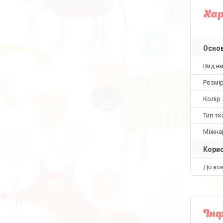
Ха
Основ
Вид в
Розмір
Колір
Тип тк
Міжна
Корис
До ко
Інф