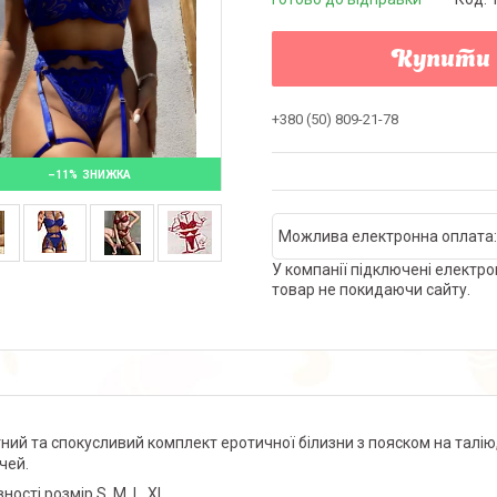
Купити
+380 (50) 809-21-78
–11%
У компанії підключені електро
товар не покидаючи сайту.
ний та спокусливий комплект еротичної білизни з пояском на талію
чей.
ності розмір S, М, L, XL.