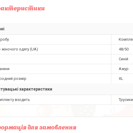
рактеристики
ні
иробу
Компле
 жіночого одягу (UA)
48/50
Синій
анини
Ажур
родний розмір
XL
тувацькі характеристики
мплекту входить
Трусики
ормація для замовлення