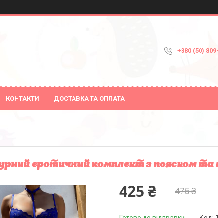
+380 (50) 809
КОНТАКТИ
ДОСТАВКА ТА ОПЛАТА
рний еротичний комплект з пояском та г
425 ₴
475 ₴
Готово до відправки
Код: