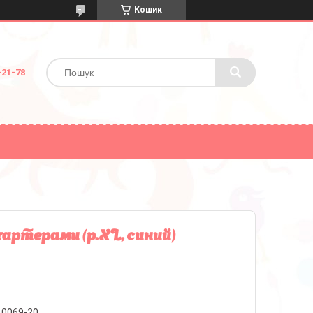
Кошик
-21-78
артерами (р.XL, синий)
10069-20