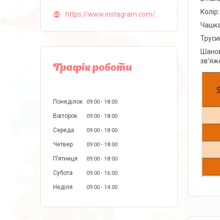
Колір:
https://www.instagram.com/malva_lingerie_ua/
Чашка
Труси
Шанов
зв'яж
Графік роботи
Понеділок
09:00
18:00
Вівторок
09:00
18:00
Середа
09:00
18:00
Четвер
09:00
18:00
Пʼятниця
09:00
18:00
Субота
09:00
16:00
Неділя
09:00
14:00