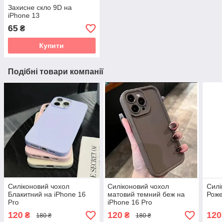
Захисне скло 9D на
iPhone 13
65
₴
Купити
Подібні товари компанії
Силіконовий чохол
Силіконовий чохол
Силі
Блакитний на iPhone 16
матовий темний беж на
Роже
Pro
iPhone 16 Pro
120
120
120
₴
₴
180 ₴
180 ₴