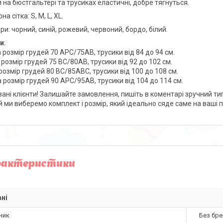
 на бюстгальтері та трусиках еластичні, добре тягнуться.
на сітка: S, M, L, XL.
ри: чорний, синій, рожевий, червоний, бордо, білий.
и
:
а розмір грудей 70 АРС/75АВ, трусики від 84 до 94 см.
 розмір грудей 75 ВС/80АВ, трусики від 92 до 102 см.
 розмір грудей 80 ВС/85АВС, трусики від 100 до 108 см.
на розмір грудей 90 АРС/95АB, трусики від 104 до 114 см.
ані клієнти! Залишайте замовлення, пишіть в коментарі зручний тип 
й ми виберемо комплект і розмір, який ідеально сяде саме на ваші 
рактеристики
ні
ник
Без бре