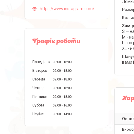
Лямки
https://www.instagram.com/malva_lingerie_ua/
Розмір
Кольо
Замір
S — н
M - на
Графік роботи
L - на
XL - 
Шанув
Понеділок
вами 
09:00
18:00
Вівторок
09:00
18:00
Середа
09:00
18:00
Четвер
09:00
18:00
Пʼятниця
09:00
18:00
Ха
Субота
09:00
16:00
Неділя
09:00
14:00
Основ
Вироб