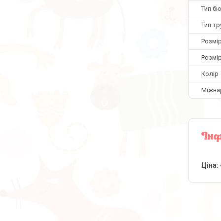
Тип б
Тип тр
Розмір
Розмі
Колір
Міжна
Інф
Ціна: