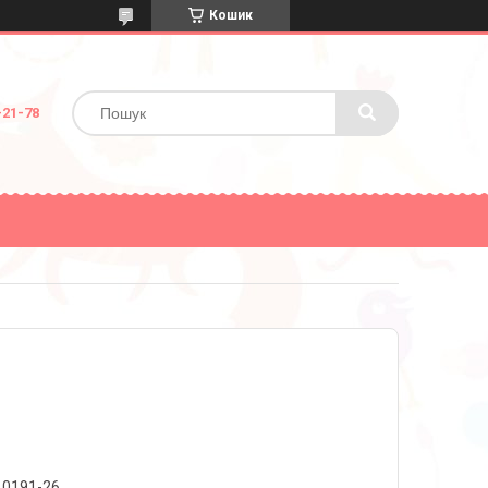
Кошик
-21-78
10191-26