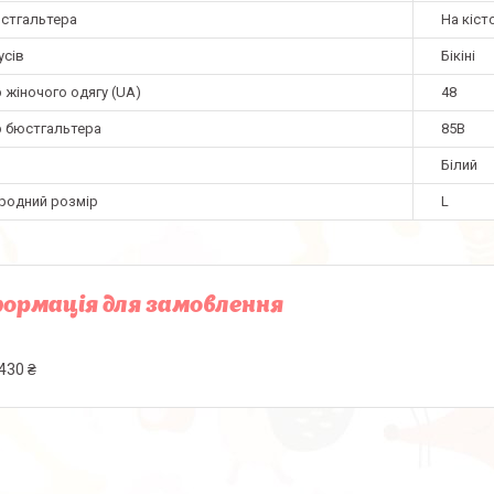
юстгальтера
На кіст
усів
Бікіні
 жіночого одягу (UA)
48
р бюстгальтера
85B
Білий
родний розмір
L
ормація для замовлення
430 ₴