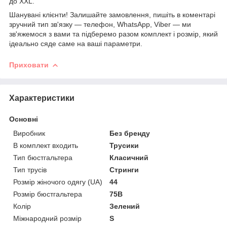
до XXL.
Шанувані клієнти! Залишайте замовлення, пишіть в коментарі
зручний тип зв'язку — телефон, WhatsApp, Viber — ми
зв'яжемося з вами та підберемо разом комплект і розмір, який
ідеально сяде саме на ваші параметри.
Приховати
Характеристики
Основні
Виробник
Без бренду
В комплект входить
Трусики
Тип бюстгальтера
Класичний
Тип трусів
Стринги
Розмір жіночого одягу (UA)
44
Розмір бюстгальтера
75B
Колір
Зелений
Міжнародний розмір
S