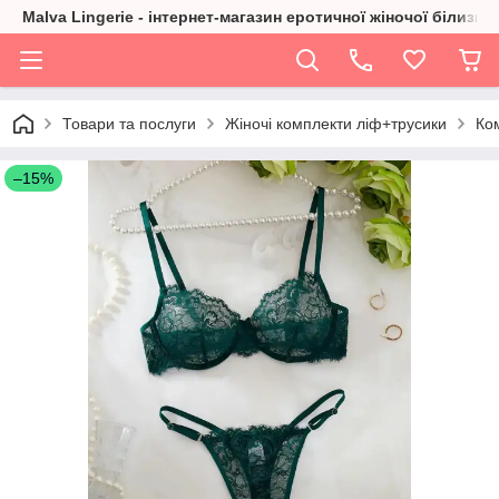
Malva Lingerie - інтернет-магазин еротичної жіночої білизни
Товари та послуги
Жіночі комплекти ліф+трусики
Ком
–15%