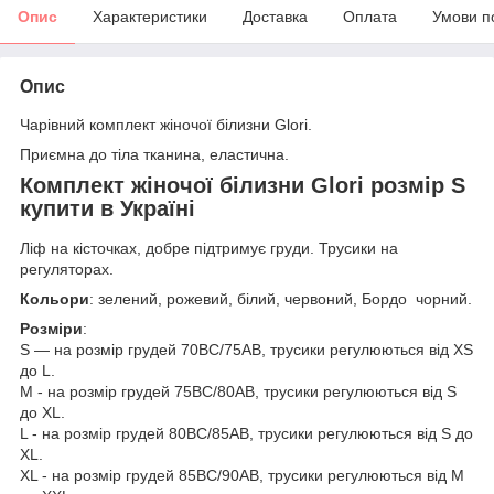
Опис
Характеристики
Доставка
Оплата
Умови п
Опис
Чарівний комплект жіночої білизни Glori.
Приємна до тіла тканина, еластична.
Комплект жіночої білизни Glori розмір S
купити в Україні
Ліф на кісточках, добре підтримує груди. Трусики на
регуляторах.
Кольори
: зелений, рожевий, білий, червоний, Бордо чорний.
Розміри
:
S — на розмір грудей 70ВС/75АВ, трусики регулюються від XS
до L.
M - на розмір грудей 75ВС/80АВ, трусики регулюються від S
до XL.
L - на розмір грудей 80BС/85АВ, трусики регулюються від S до
XL.
XL - на розмір грудей 85BC/90AВ, трусики регулюються від M