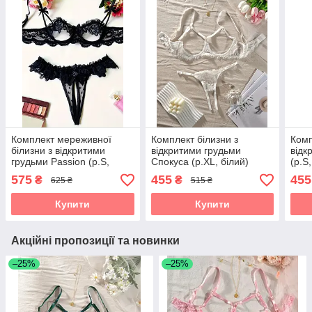
Комплект мереживної
Комплект білизни з
Комп
білизни з відкритими
відкритими грудьми
відк
грудьми Passion (р.S,
Спокуса (р.XL, білий)
(р.S
чорний)
575
455
455
₴
₴
625 ₴
515 ₴
Купити
Купити
Акційні пропозиції та новинки
–25%
–25%