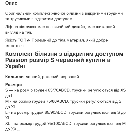
Опис
Оригінальний комплект жіночої білизни з відкритими грудими
та трусиками з відкритим доступом.
Ліф на кісточках має незвичайний дизайн, має шикарний
вигляд на тілі.
Якість ТОП🔥 Приємний до тіла матеріал, який добре
тягнеться.
Комплект білизни з відкритим доступом
Passion розмір S червоний купити в
Україні
Кольори
: чорний, рожевий, червоний.
Розміри
:
S — на розмір грудей 65/70AВСD, трусики регулюються від XS
до L.
M - на розмір грудей 75/80AВСD, трусики регулюються від S
до XL.
L - на розмір грудей 85/90AВСD, трусики регулюються від S до
XL.
XL - на розмір грудей 95/100AВСD, трусики регулюються від M
до XXL.