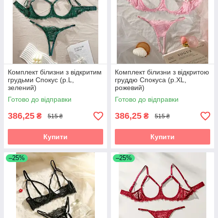
Комплект білизни з відкритим
Комплект білизни з відкритою
грудьми Спокус (р.L,
груддю Спокуса (р.XL,
зелений)
рожевий)
Готово до відправки
Готово до відправки
386,25
386,25
₴
₴
515 ₴
515 ₴
Купити
Купити
–25%
–25%