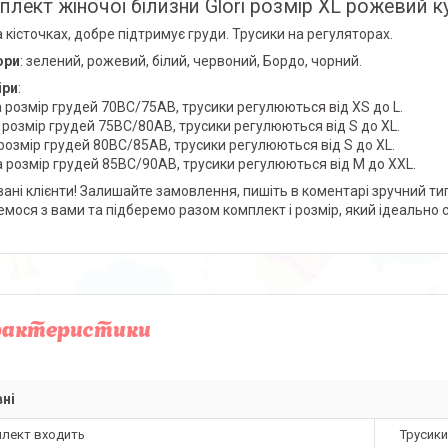
лект жіночої білизни Glori розмір ХL рожевий ку
а кісточках, добре підтримує груди. Трусики на регуляторах.
ори
: зелений, рожевий, білий, червоний, Бордо, чорний.
іри
:
а розмір грудей 70ВС/75АВ, трусики регулюються від XS до L.
а розмір грудей 75ВС/80АВ, трусики регулюються від S до XL.
а розмір грудей 80BС/85АВ, трусики регулюються від S до XL.
на розмір грудей 85BC/90AВ, трусики регулюються від M до XXL.
ані клієнти! Залишайте замовлення, пишіть в коментарі зручний тип
емося з вами та підберемо разом комплект і розмір, який ідеально 
рактеристики
ні
плект входить
Трусики