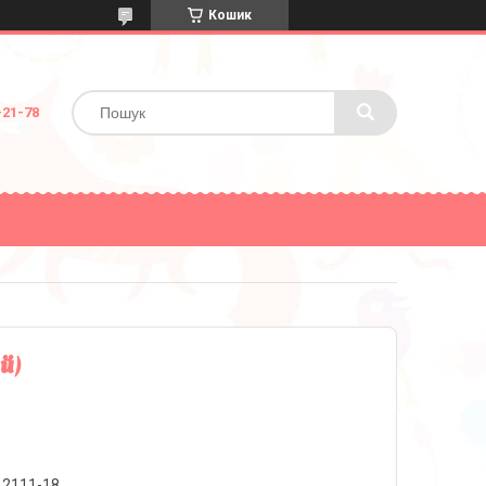
Кошик
-21-78
й)
12111-18