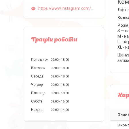
Комп
https://www.instagram.com/malva_lingerie_ua/
Ліф н
Коль
Розм
S — н
M - н
Графік роботи
L - н
XL - 
Шанув
Понеділок
09:00
18:00
зв'яж
Вівторок
09:00
18:00
Середа
09:00
18:00
Четвер
09:00
18:00
Пʼятниця
09:00
18:00
Ха
Субота
09:00
16:00
Неділя
09:00
14:00
Основ
В ком