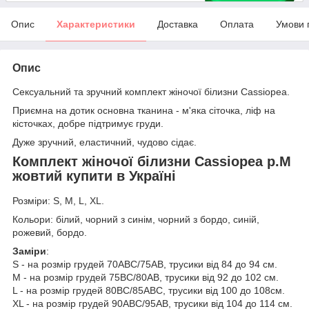
Опис
Характеристики
Доставка
Оплата
Умови 
Опис
Сексуальний та зручний комплект жіночої білизни Cassiopea.
Приємна на дотик основна тканина - м'яка сіточка, ліф на
кісточках, добре підтримує груди.
Дуже зручний, еластичний, чудово сідає.
Комплект жіночої білизни Cassiopea р.М
жовтий купити в Україні
Розміри: S, М, L, XL.
Кольори: білий, чорний з синім, чорний з бордо, синій,
рожевий, бордо.
Заміри
:
S - на розмір грудей 70АВС/75АВ, трусики від 84 до 94 см.
M - на розмір грудей 75ВС/80АВ, трусики від 92 до 102 см.
L - на розмір грудей 80ВС/85АВС, трусики від 100 до 108см.
XL - на розмір грудей 90АВС/95АB, трусики від 104 до 114 см.