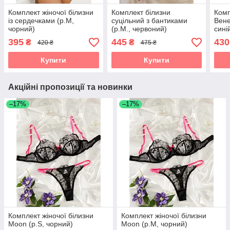
Комплект жіночої білизни
Комплект білизни
Комп
із сердечками (р.М,
суцільний з бантиками
Вене
чорний)
(р.М., червоний)
сині
395
445
430
₴
₴
420 ₴
475 ₴
Купити
Купити
Акційні пропозиції та новинки
–17%
–17%
Комплект жіночої білизни
Комплект жіночої білизни
Moon (р.S, чорний)
Moon (р.M, чорний)