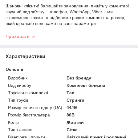
Шановні клієнти! Залишайте замовлення, пишіть у коментарі
зручний вид зв'язку – телефон, WhatsApp, Viber – ми
зв'яжемося з вами та підберемо разом комплект та розмір,
який ідеально сяде саме на ваші параметри.
Приховати
Характеристики
Основні
Виробник
Без бренду
Вид виробу
Комплект білизни
Трусики в комплекті
Так
Тип трусів
Стринги
Розмір жіночого одягу (UA)
44/46
Розмір бюстгальтера
80B
Колір
Жовтий
Тип тканини
Сітка
Візерунки і принти
Квітковий принт і рослинні