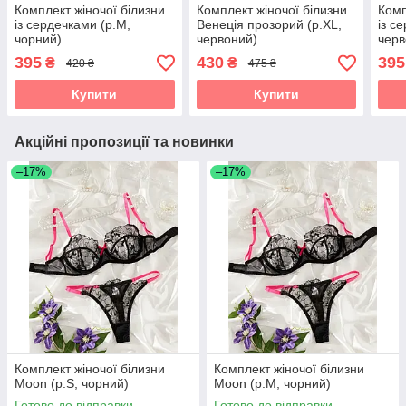
Комплект жіночої білизни
Комплект жіночої білизни
Комп
із сердечками (р.М,
Венеція прозорий (р.XL,
із с
чорний)
червоний)
черв
395
430
395
₴
₴
420 ₴
475 ₴
Купити
Купити
Акційні пропозиції та новинки
–17%
–17%
Комплект жіночої білизни
Комплект жіночої білизни
Moon (р.S, чорний)
Moon (р.M, чорний)
Готово до відправки
Готово до відправки