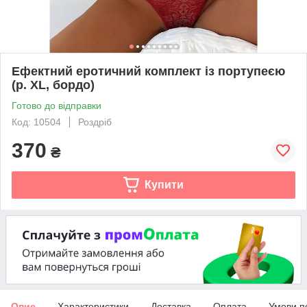
Ефектний еротичний комплект із портупеєю
(р. XL, бордо)
Готово до відправки
Код: 10504
Роздріб
370
₴
Купити
Опис
Характеристики
Доставка
Оплата
Умови п