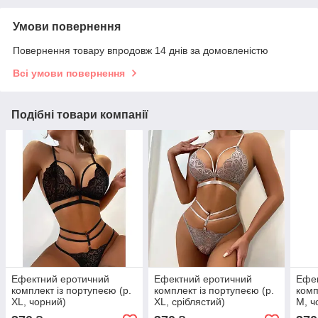
Умови повернення
Повернення товару впродовж 14 днів за домовленістю
Всі умови повернення
Подібні товари компанії
Ефектний еротичний
Ефектний еротичний
Ефек
комплект із портупеєю (р.
комплект із портупеєю (р.
комп
XL, чорний)
XL, сріблястий)
М, ч