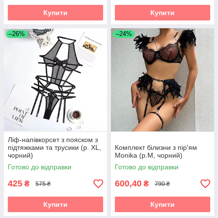
Купити
Купити
–26%
–24%
Ліф-напівкорсет з пояском з
підтяжками та трусики (р. XL,
Комплект білизни з пір'ям
чорний)
Monika (р.M, чорний)
Готово до відправки
Готово до відправки
425
600,40
₴
₴
575 ₴
790 ₴
Купити
Купити