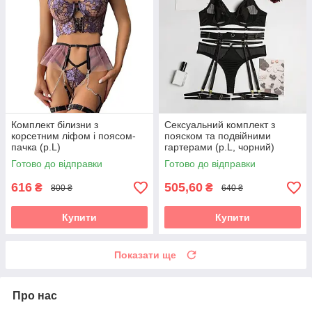
Комплект білизни з
Сексуальний комплект з
корсетним ліфом і поясом-
пояском та подвійними
пачка (р.L)
гартерами (р.L, чорний)
Готово до відправки
Готово до відправки
616
505,60
₴
₴
800 ₴
640 ₴
Купити
Купити
Показати ще
Про нас