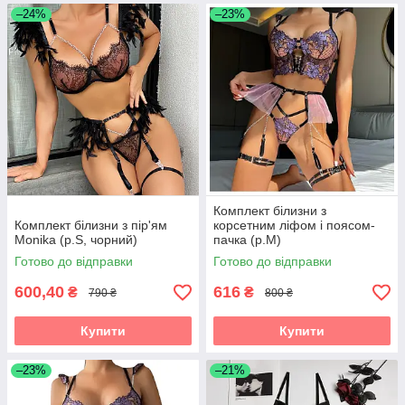
–24%
–23%
Комплект білизни з
Комплект білизни з пір'ям
корсетним ліфом і поясом-
Monika (р.S, чорний)
пачка (р.M)
Готово до відправки
Готово до відправки
600,40
616
₴
₴
790 ₴
800 ₴
Купити
Купити
–23%
–21%