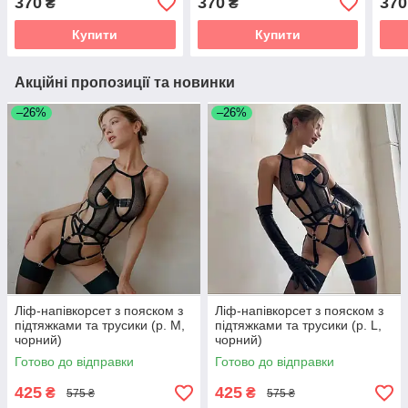
370
370
370
₴
₴
Купити
Купити
Акційні пропозиції та новинки
–26%
–26%
Ліф-напівкорсет з пояском з
Ліф-напівкорсет з пояском з
підтяжками та трусики (р. М,
підтяжками та трусики (р. L,
чорний)
чорний)
Готово до відправки
Готово до відправки
425
425
₴
₴
575 ₴
575 ₴